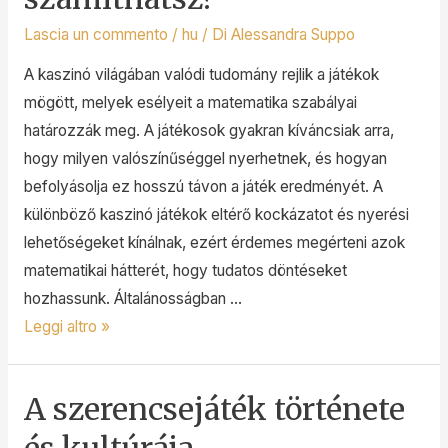
a
kaszinó
Lascia un commento
/
hu
/ Di
Alessandra Suppo
játékokban?
A kaszinó világában valódi tudomány rejlik a játékok
mögött, melyek esélyeit a matematika szabályai
határozzák meg. A játékosok gyakran kíváncsiak arra,
hogy milyen valószínűséggel nyerhetnek, és hogyan
befolyásolja ez hosszú távon a játék eredményét. A
különböző kaszinó játékok eltérő kockázatot és nyerési
lehetőségeket kínálnak, ezért érdemes megérteni azok
matematikai hátterét, hogy tudatos döntéseket
hozhassunk. Általánosságban …
Kaszinó
Leggi altro »
játékok
matematikai
A szerencsejáték története
esélyei:
Mire
és kultúrája