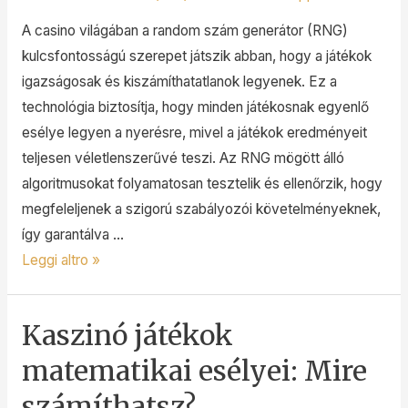
A casino világában a random szám generátor (RNG)
kulcsfontosságú szerepet játszik abban, hogy a játékok
igazságosak és kiszámíthatatlanok legyenek. Ez a
technológia biztosítja, hogy minden játékosnak egyenlő
esélye legyen a nyerésre, mivel a játékok eredményeit
teljesen véletlenszerűvé teszi. Az RNG mögött álló
algoritmusokat folyamatosan tesztelik és ellenőrzik, hogy
megfeleljenek a szigorú szabályozói követelményeknek,
így garantálva …
Hogyan
Leggi altro »
működik
a
Kaszinó játékok
random
szám
matematikai esélyei: Mire
generátor
számíthatsz?